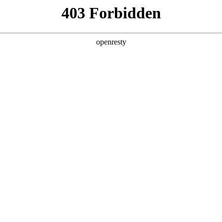
企业业务
个人业务
了解我们
投资者
创新平台
投资者关系
技术策源地开放课题
EN
信息
Global
科技知乎
公司公告
BOE创新
财务信息
协同创新平台
公司治理
显示技术精粹
投资者服务