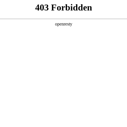
企业业务
个人业务
了解我们
投资者
创新平台
投资者关系
技术策源地开放课题
EN
信息
Global
科技知乎
公司公告
BOE创新
财务信息
协同创新平台
公司治理
显示技术精粹
投资者服务