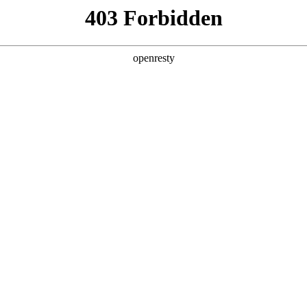
企业业务
个人业务
了解我们
投资者
创新平台
投资者关系
技术策源地开放课题
EN
信息
Global
科技知乎
公司公告
BOE创新
财务信息
协同创新平台
公司治理
显示技术精粹
投资者服务