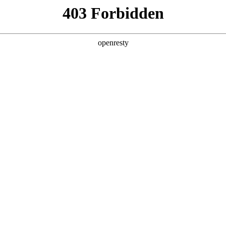
企业业务
个人业务
了解我们
投资者
EN
Global
暂无数据
创新平台
投资者关系
技术策源地开放课题
信息